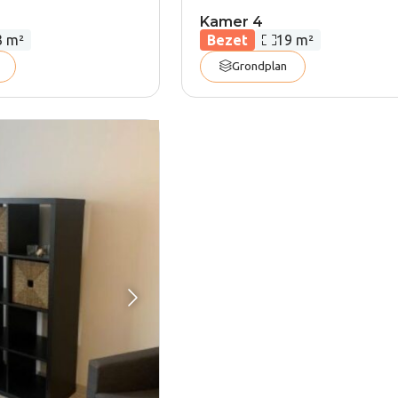
Kamer 4
rvlakte:
Oppervlakte:
3 m²
Bezet
19 m²
Grondplan