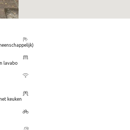
meenschappelijk)
n lavabo
met keuken