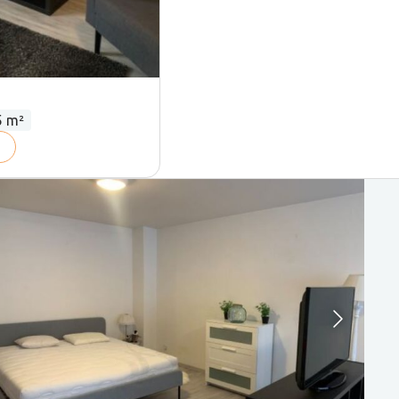
rvlakte:
5 m²